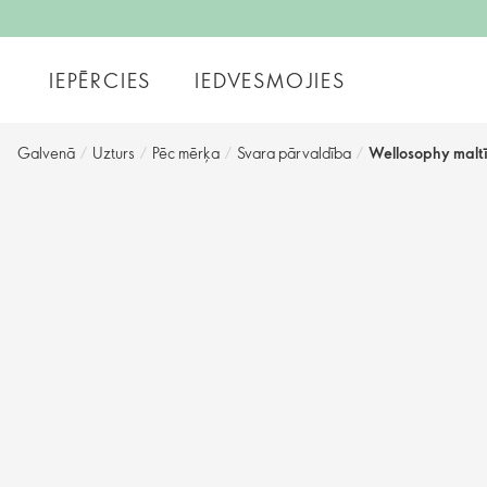
IEPĒRCIES
IEDVESMOJIES
Galvenā
/
Uzturs
/
Pēc mērķa
/
Svara pārvaldība
/
Wellosophy maltī