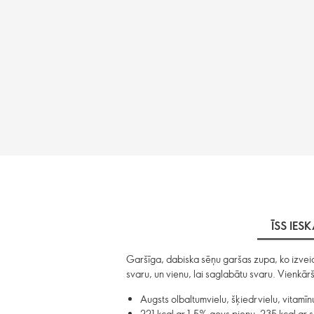
ĪSS IES
Garšīga, dabiska sēņu garšas zupa, ko izveido
svaru, un vienu, lai saglabātu svaru. Vienkārši 
Augsts olbaltumvielu, šķiedrvielu, vitamīn
221 kcal ar 1,5% govs pienu, 235 kcal ar 