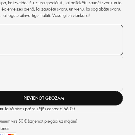
a, ko izveidojuši uztura speciālisti, lai palīdzētu zaudēt svaru un to
 ēdienreizes dienā, lai zaudētu svaru, un vienu, lai saglabātu svaru.
 lai iegūtu pilnvērtīgu maltīti. Veselīgi un vienkārši!
PIEVIENOT GROZAM
u laikā pirms pašreizējās cenas: € 56,00
miem virs 50 € (izņemot piegādi uz mājām)
ienas