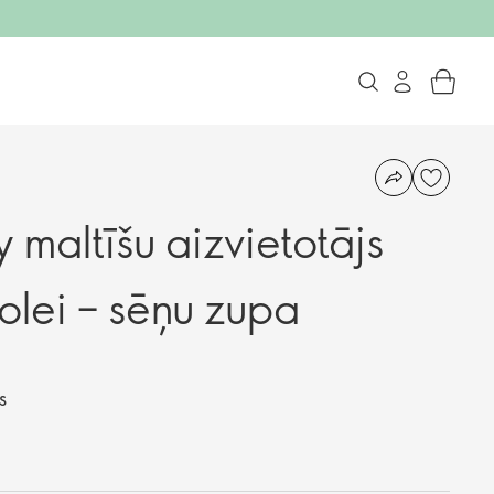
maltīšu aizvietotājs
olei – sēņu zupa
S