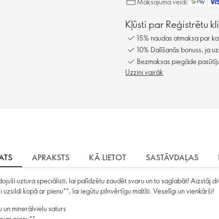
Maksājuma veidi:
Kļūsti par Reģistrētu k
15% naudas atmaksa par kat
10% Dalīšanās bonuss, ja uz
Bezmaksas piegāde pasūtīju
Uzzini vairāk
KATS
APRAKSTS
KĀ LIETOT
SASTĀVDAĻAS
juši uztura speciālisti, lai palīdzētu zaudēt svaru un to saglabāt! Aizstāj 
uzsildi kopā ar pienu**, lai iegūtu pilnvērtīgu maltīti. Veselīgi un vienkārši!
u un minerālvielu saturs
sojas pienu**