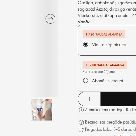
Garšīga, dabiska sēņu garšas zup
saglabāt! Aizstāj divas galvenās
Vienkārši uzsildi kopā ar pienu**,
Vairāk
€ 7,20 NAUDAS ATMAKSA
Vienreizējs pirkums
€ 12,00 NAUDAS ATMAKSA
Par katru pasūtījumu
Abonē un ietaupi
Zemākā cena pēdējo 30 dien
Bezmaksas piegāde pasūtīju
Piegādes laiks: 3–5 darba d