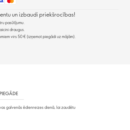
lientu un izbaudi priekšrocības!
ru pasūtījumu.
aicini draugus.
miem virs 50 € (izņemot piegādi uz mājām).
PIEGĀDE
divas galvenās ēdienreizes dienā, lai zaudētu