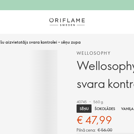
šu aizvietotājs svara kontrolei – sēņu zupa
WELLOSOPHY
Wellosophy 
svara kontr
40745
560 g.
SĒŅU
ŠOKOLĀDES
VANIĻA
€ 47,99
Pilnā cena:
€ 56,00