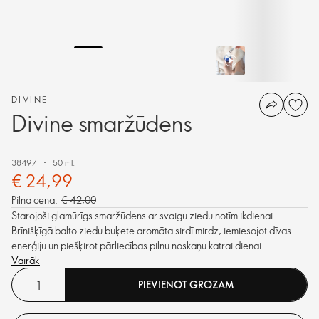
DIVINE
Divine smaržūdens
38497
50 ml.
€ 24,99
Pilnā cena:
€ 42,00
Starojoši glamūrīgs smaržūdens ar svaigu ziedu notīm ikdienai.
Brīnišķīgā balto ziedu buķete aromāta sirdī mirdz, iemiesojot dīvas
enerģiju un piešķirot pārliecības pilnu noskaņu katrai dienai.
Vairāk
PIEVIENOT GROZAM