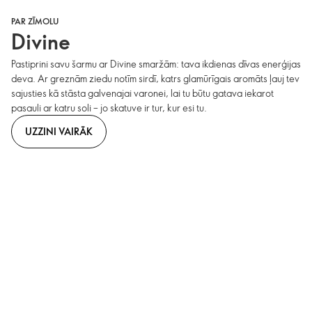
PAR ZĪMOLU
Divine
Pastiprini savu šarmu ar Divine smaržām: tava ikdienas dīvas enerģijas
deva. Ar greznām ziedu notīm sirdī, katrs glamūrīgais aromāts ļauj tev
sajusties kā stāsta galvenajai varonei, lai tu būtu gatava iekarot
pasauli ar katru soli – jo skatuve ir tur, kur esi tu.
UZZINI VAIRĀK