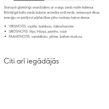
Starojoši glamūrīgs smaržūdens ar svaigu ziedu notīm ikdienai.
Brīnišķīgā balto ziedu buķete aromāta sirdī mirdz, iemiesojot dīvas
enerģiju un piešķirot pārliecības pilnu noskaņu katrai dienai.
VIRSNOTIS: vijolīte, bambuss, ūdenshiacinte.
SIRDSNOTIS: lilija, frēzija, jasmīns, roze.
PAMATNOTIS: sandalkoks, plūme, baltais muskuss.
Citi arī iegādājās