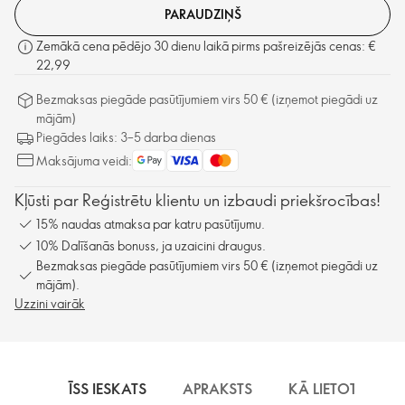
PARAUDZIŅŠ
Zemākā cena pēdējo 30 dienu laikā pirms pašreizējās cenas: €
22,99
Bezmaksas piegāde pasūtījumiem virs 50 € (izņemot piegādi uz
mājām)
Piegādes laiks: 3–5 darba dienas
Maksājuma veidi:
Kļūsti par Reģistrētu klientu un izbaudi priekšrocības!
15% naudas atmaksa par katru pasūtījumu.
10% Dalīšanās bonuss, ja uzaicini draugus.
Bezmaksas piegāde pasūtījumiem virs 50 € (izņemot piegādi uz
mājām).
Uzzini vairāk
ĪSS IESKATS
APRAKSTS
KĀ LIETOT
S