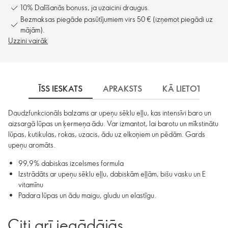
10% Dalīšanās bonuss, ja uzaicini draugus.
Bezmaksas piegāde pasūtījumiem virs 50 € (izņemot piegādi uz
mājām).
Uzzini vairāk
ĪSS IESKATS
APRAKSTS
KĀ LIETOT
S
Daudzfunkcionāls balzams ar upeņu sēklu eļļu, kas intensīvi baro un
aizsargā lūpas un ķermeņa ādu. Var izmantot, lai barotu un mīkstinātu
lūpas, kutikulas, rokas, uzacis, ādu uz elkoņiem un pēdām. Gards
upeņu aromāts.
99,9% dabiskas izcelsmes formula
Izstrādāts ar upeņu sēklu eļļu, dabiskām eļļām, bišu vasku un E
vitamīnu
Padara lūpas un ādu maigu, gludu un elastīgu.
Citi arī iegādājās