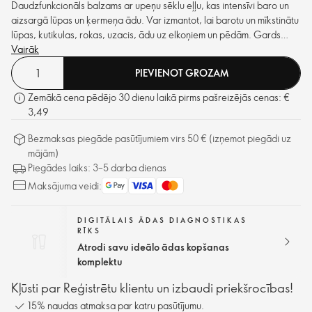
Daudzfunkcionāls balzams ar upeņu sēklu eļļu, kas intensīvi baro un
aizsargā lūpas un ķermeņa ādu. Var izmantot, lai barotu un mīkstinātu
lūpas, kutikulas, rokas, uzacis, ādu uz elkoņiem un pēdām. Gards
upeņu aromāts.
Vairāk
PIEVIENOT GROZAM
Zemākā cena pēdējo 30 dienu laikā pirms pašreizējās cenas: €
3,49
Bezmaksas piegāde pasūtījumiem virs 50 € (izņemot piegādi uz
mājām)
Piegādes laiks: 3–5 darba dienas
Maksājuma veidi:
DIGITĀLAIS ĀDAS DIAGNOSTIKAS
RĪKS
Atrodi savu ideālo ādas kopšanas
komplektu
Kļūsti par Reģistrētu klientu un izbaudi priekšrocības!
15% naudas atmaksa par katru pasūtījumu.