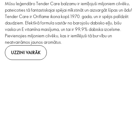
Mūsu leģendāro Tender Care balzamu ir iemīļojuši miljoniem cilvēku,
pateicoties tā fantastiskajai spējai mīkstināt un aizsargāt lūpas un ādu!
Tender Care ir Oriflame ikona kopš 1970. gada, un ir spējis palīdzēt
daudziem. Efektīvā formula sastāv no barojošu dabisko eļļu, bišu
vaska un E vitamīna maisījuma, un tai ir 99,9% dabiska izcelsme.
Pievienojies miljoniem cilvēku, kas ir iemīlējuši tā burvību un
neatvairāmos jaunos aromātus.
UZZINI VAIRĀK