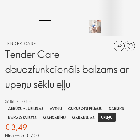
TENDER CARE
Tender Care
daudzfunkcionāls balzams ar
upeņu sēklu eļļu
36151
10.5 ml.
ARBŪZU – JUBILEJAS
AVEŅU
CUKUROTU PLŪMJU
DABISKS
UPEŅU
KAKAO SVIESTS
MANDARĪNU
MARAKUJAS
€ 3,49
Pilnā cena:
€ 7,00