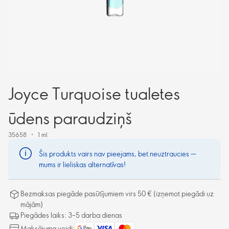
Joyce Turquoise tualetes
ūdens paraudziņš
35658
1 ml.
Šis produkts vairs nav pieejams, bet neuztraucies —
mums ir lieliskas alternatīvas!
Bezmaksas piegāde pasūtījumiem virs 50 € (izņemot piegādi uz
mājām)
Piegādes laiks: 3–5 darba dienas
Maksājuma veidi: