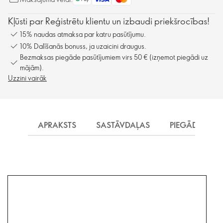
Kļūsti par Reģistrētu klientu un izbaudi priekšrocības!
15% naudas atmaksa par katru pasūtījumu.
10% Dalīšanās bonuss, ja uzaicini draugus.
Bezmaksas piegāde pasūtījumiem virs 50 € (izņemot piegādi uz
mājām).
Uzzini vairāk
APRAKSTS
SASTĀVDAĻAS
PIEGĀDE