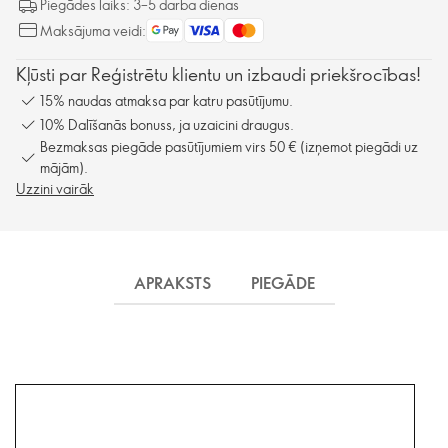
Piegādes laiks: 3–5 darba dienas
Maksājuma veidi:
Kļūsti par Reģistrētu klientu un izbaudi priekšrocības!
15% naudas atmaksa par katru pasūtījumu.
10% Dalīšanās bonuss, ja uzaicini draugus.
Bezmaksas piegāde pasūtījumiem virs 50 € (izņemot piegādi uz
mājām).
Uzzini vairāk
APRAKSTS
PIEGĀDE