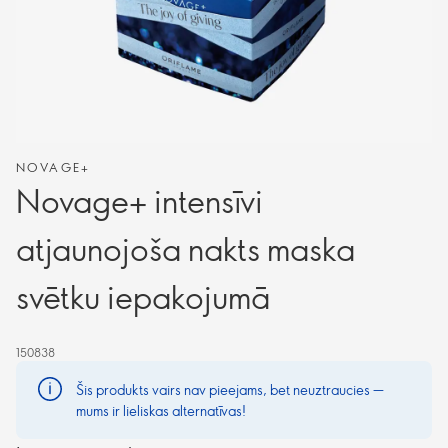
NOVAGE+
Novage+ intensīvi
atjaunojoša nakts maska
svētku iepakojumā
150838
Šis produkts vairs nav pieejams, bet neuztraucies —
mums ir lieliskas alternatīvas!