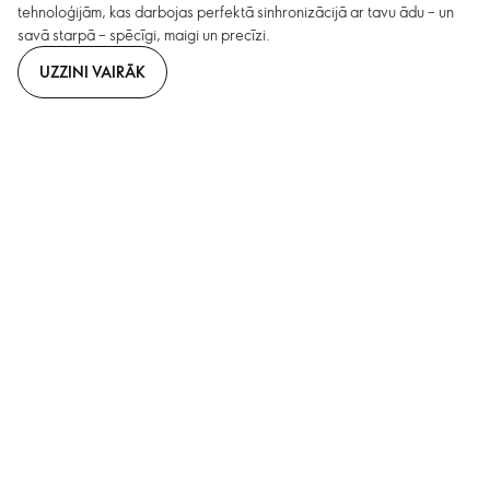
tehnoloģijām, kas darbojas perfektā sinhronizācijā ar tavu ādu – un
savā starpā – spēcīgi, maigi un precīzi.
UZZINI VAIRĀK