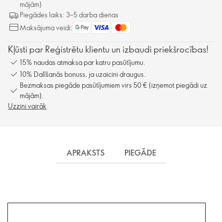
mājām)
Piegādes laiks: 3–5 darba dienas
Maksājuma veidi:
Kļūsti par Reģistrētu klientu un izbaudi priekšrocības!
15% naudas atmaksa par katru pasūtījumu.
10% Dalīšanās bonuss, ja uzaicini draugus.
Bezmaksas piegāde pasūtījumiem virs 50 € (izņemot piegādi uz
mājām).
Uzzini vairāk
APRAKSTS
PIEGĀDE