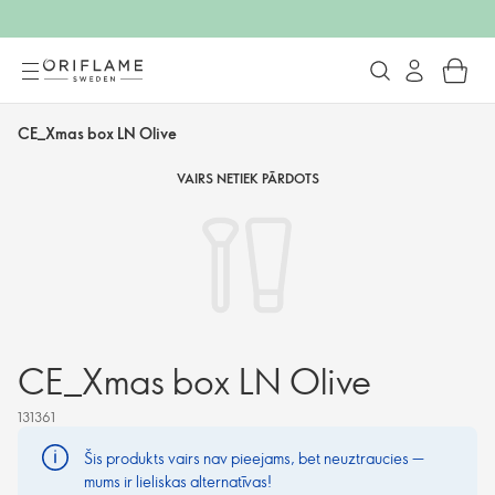
CE_Xmas box LN Olive
VAIRS NETIEK PĀRDOTS
CE_Xmas box LN Olive
131361
Šis produkts vairs nav pieejams, bet neuztraucies —
mums ir lieliskas alternatīvas!