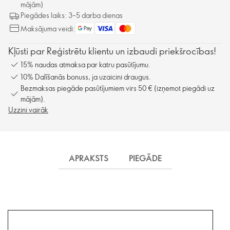
mājām)
Piegādes laiks: 3–5 darba dienas
Maksājuma veidi:
Kļūsti par Reģistrētu klientu un izbaudi priekšrocības!
15% naudas atmaksa par katru pasūtījumu.
10% Dalīšanās bonuss, ja uzaicini draugus.
Bezmaksas piegāde pasūtījumiem virs 50 € (izņemot piegādi uz
mājām).
Uzzini vairāk
APRAKSTS
PIEGĀDE