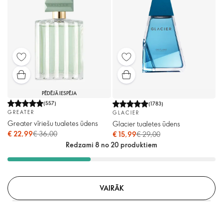
PĒDĒJĀ IESPĒJA
(
557
)
(
1783
)
GREATER
GLACIER
Greater vīriešu tualetes ūdens
Glacier tualetes ūdens
€ 22,99
€ 36,00
€ 15,99
€ 29,00
Redzami 8 no 20 produktiem
VAIRĀK