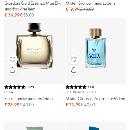
Giordani Gold Essenza Man Elixir
Mister Giordani smaržūdens
smaržas vīriešiem
€ 19,99
€ 40,00
€ 34,99
€ 58,00
(
1099
)
(
834
)
ECLAT
GIORDANI GOLD
Eclat Homme tualetes ūdens
Mister Giordani Aqua smaržūdens
€ 23,99
€ 40,00
€ 23,99
€ 40,00