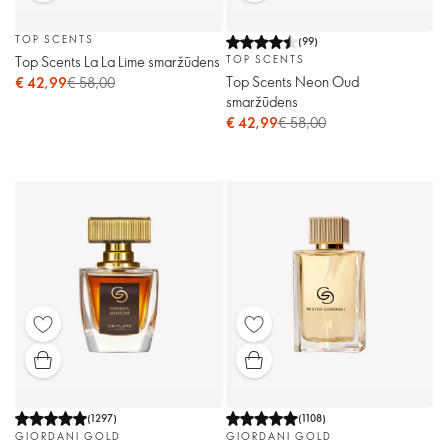
TOP SCENTS
(
99
)
Top Scents La La Lime smaržūdens
TOP SCENTS
Top Scents Neon Oud
€ 42,99
€ 58,00
smaržūdens
€ 42,99
€ 58,00
(
1297
)
(
1108
)
GIORDANI GOLD
GIORDANI GOLD