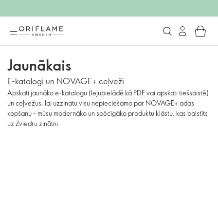
Jaunākais
E-katalogi un NOVAGE+ ceļveži
Apskati jaunāko e-katalogu (lejupielādē kā PDF vai apskati tiešsaistē)
un ceļvežus, lai uzzinātu visu nepieciešamo par NOVAGE+ ādas
kopšanu - mūsu modernāko un spēcīgāko produktu klāstu, kas balstīts
uz Zviedru zinātni.