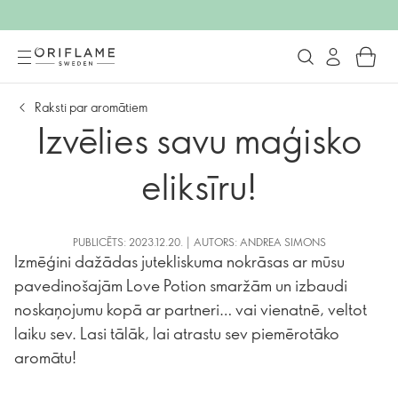
Raksti par aromātiem
Izvēlies savu maģisko
eliksīru!
PUBLICĒTS: 2023.12.20. | AUTORS: ANDREA SIMONS
Izmēģini dažādas jutekliskuma nokrāsas ar mūsu
pavedinošajām Love Potion smaržām un izbaudi
noskaņojumu kopā ar partneri… vai vienatnē, veltot
laiku sev. Lasi tālāk, lai atrastu sev piemērotāko
aromātu!