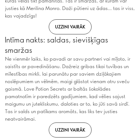
kuras vēlas tikt pamanītas. Tās ir smaržas, ar kurām var
justies kā Merilina Monro. Daži pūtieni uz ādas… tas ir viss,
kas vajadzīgs!
UZZINI VAIRĀK
Intīma nakts: saldas, sievišķīgas
smaržas
Ne vienmēr laiks, ko pavadi ar savu partneri vai mīļoto, ir
saistīts ar pavedināšanu. Dažreiz gribas tikai tuvības un
mīlestības mirkli, lai parunātu par saviem dziļākajiem
noslēpumiem un vēlmēm, maigi glāstot vienam otru sveču
gaismā. Love Potion Secrets ar baltās šokolādes
pamatnotīm ir paredzēts gadījumiem, kad vēlies sajust
maigumu un jutekliskumu, daloties ar to, ko jūti savā sirdī.
Tas ir salds un patīkams aromāts, kas liks tev justies
neatvairāmai.
UZZINI VAIRĀK