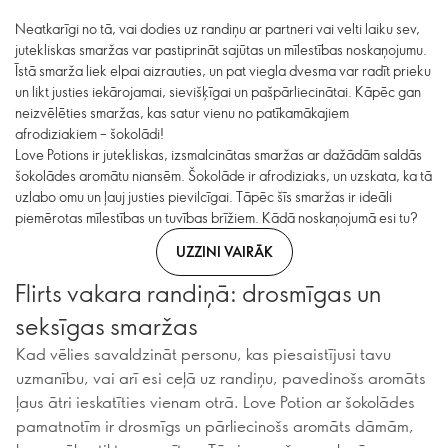
Neatkarīgi no tā, vai dodies uz randiņu ar partneri vai velti laiku sev,
jutekliskas smaržas var pastiprināt sajūtas un mīlestības noskaņojumu.
Īstā smarža liek elpai aizrauties, un pat viegla dvesma var radīt prieku
un likt justies iekārojamai, sievišķīgai un pašpārliecinātai. Kāpēc gan
neizvēlēties smaržas, kas satur vienu no patīkamākajiem
afrodiziakiem – šokolādi!
Love Potions ir jutekliskas, izsmalcinātas smaržas ar dažādām saldās
šokolādes aromātu niansēm. Šokolāde ir afrodiziaks, un uzskata, ka tā
uzlabo omu un ļauj justies pievilcīgai. Tāpēc šīs smaržas ir ideāli
piemērotas mīlestības un tuvības brīžiem. Kādā noskaņojumā esi tu?
UZZINI VAIRĀK
Flirts vakara randiņā: drosmīgas un
seksīgas smaržas
Kad vēlies savaldzināt personu, kas piesaistījusi tavu
uzmanību, vai arī esi ceļā uz randiņu, pavedinošs aromāts
ļaus ātri ieskatīties vienam otrā. Love Potion ar šokolādes
pamatnotīm ir drosmīgs un pārliecinošs aromāts dāmām,