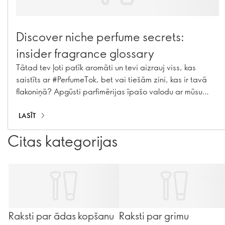
Discover niche perfume secrets:
insider fragrance glossary
Tātad tev ļoti patīk aromāti un tevi aizrauj viss, kas
saistīts ar #PerfumeTok, bet vai tiešām zini, kas ir tavā
flakoniņā? Apgūsti parfimērijas īpašo valodu ar mūsu
nišas vārdnīcu – tavs ceļvedis tam, kā top aromāti. No
sastāvdaļām, ko zina tikai eksperti, līdz nišas parfimērijas
LASĪT
noslēpumiem – šeit ir viss, kas nepieciešams, lai tu
Citas kategorijas
skanētu (un smaržotu) kā īsts parfimērijas lietpratējs.
Turpini lasīt un pacel savas aromātu prasmes jaunā
līmenī…
Raksti par ādas kopšanu
Raksti par grimu