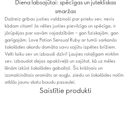
Diena labsajūtai: spēcīgas un jutekliskas
smaržas
Dažreiz gribas justies valdzinoši par prieku sev, nevis
kādam citam! Ja vēlies justies pievilcīga un spēcīga, ir
jārūpējas par savām vajadzībām – gan fiziskajām, gan
garīgajām. Love Potion Sensual Ruby ar tumši sarkanās
šokolādes akordu domāta savu sajūtu izpētes brīžiem.
Velti laiku sev un izbaudi dzīvi! Ļaujies rotaļīgam mirklim
sev, izbaudot dejas apakšveļā un sajūtot, kā uz mēles
lēnām izkūst šokolādes gabaliņš. Šis krāšņais un
izsmalcinātais aromāts ar augļu, ziedu un šokolādes notīm
atklās jaunu skatu baudu pasaulei.
Saistītie produkti