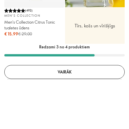
(
492
)
MEN'S COLLECTION
Men's Collection Citrus Tonic
Tīrs, košs un vīrišķīgs
tualetes ūdens
€ 15,99
€ 29,00
Redzami 3 no 4 produktiem
VAIRĀK