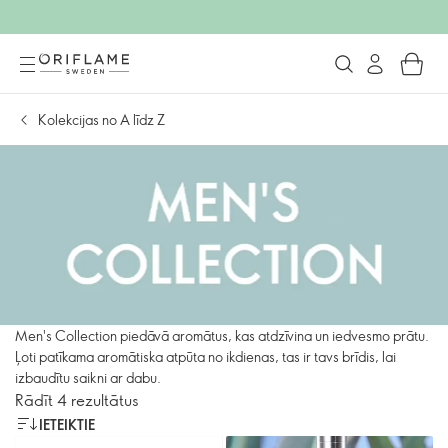
Kolekcijas no A līdz Z
Men's Collection piedāvā aromātus, kas atdzīvina un iedvesmo prātu.
Ļoti patīkama aromātiska atpūta no ikdienas, tas ir tavs brīdis, lai
izbaudītu saikni ar dabu.
Rādīt 4 rezultātus
IETEIKTIE