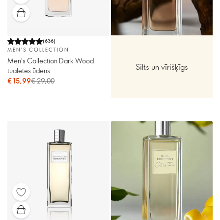
(
636
)
MEN'S COLLECTION
Men's Collection Dark Wood
Silts un vīrišķīgs
tualetes ūdens
€ 15,99
€ 29,00