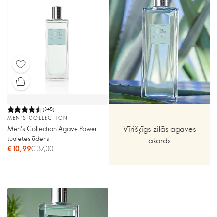
(
345
)
MEN'S COLLECTION
Vīrišķīgs zilās agaves
Men's Collection Agave Power
tualetes ūdens
akords
€ 10,99
€ 37,00