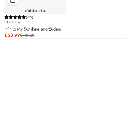
PĒDĒJĀ IESPĒJA
(
769
)
INFINITA
Infinita My Sunshine smaržūdens
€ 23,99
€ 40,00