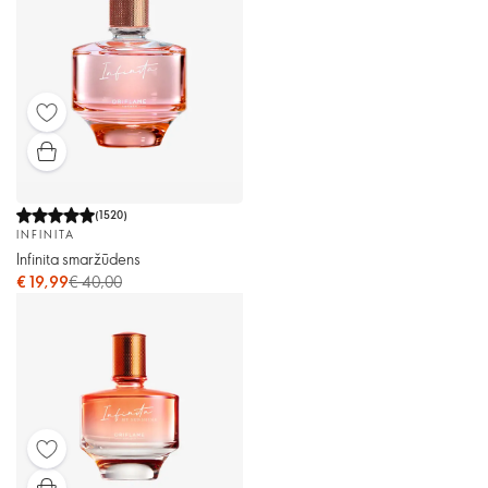
(
1520
)
INFINITA
Infinita smaržūdens
€ 19,99
€ 40,00