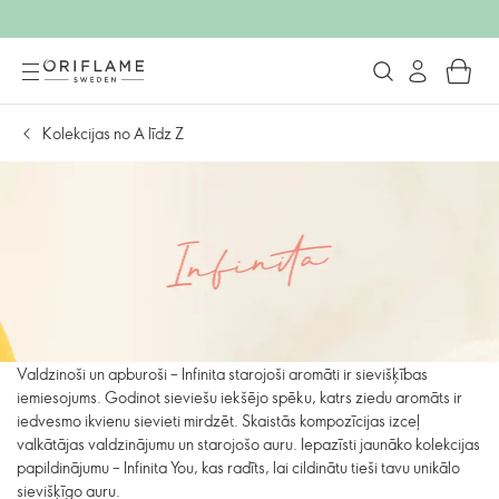
Kolekcijas no A līdz Z
Valdzinoši un apburoši – Infinita starojoši aromāti ir sievišķības
iemiesojums. Godinot sieviešu iekšējo spēku, katrs ziedu aromāts ir
iedvesmo ikvienu sievieti mirdzēt. Skaistās kompozīcijas izceļ
valkātājas valdzinājumu un starojošo auru. Iepazīsti jaunāko kolekcijas
papildinājumu – Infinita You, kas radīts, lai cildinātu tieši tavu unikālo
sievišķīgo auru.