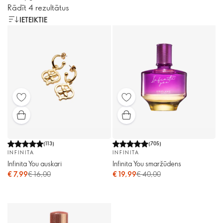
Rādīt 4 rezultātus
IETEIKTIE
(
113
)
(
705
)
INFINITA
INFINITA
Infinita You auskari
Infinita You smaržūdens
€ 7,99
€ 16,00
€ 19,99
€ 40,00