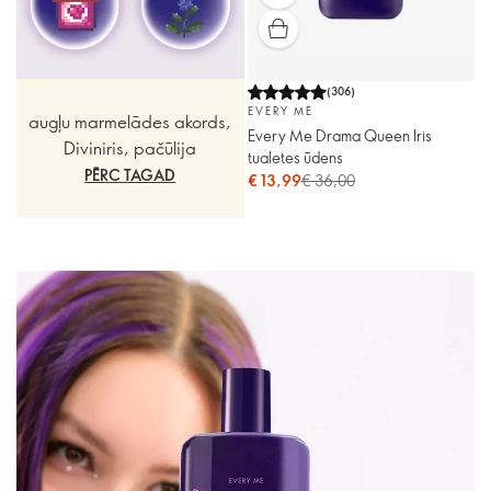
(
306
)
EVERY ME
augļu marmelādes akords,
Every Me Drama Queen Iris
Diviniris, pačūlija
tualetes ūdens
PĒRC TAGAD
€ 13,99
€ 36,00