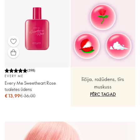
(
398
)
EVERY ME
līčija, rožūdens, tīrs
Every Me Sweetheart Rose
muskuss
tualetes ūdens
PĒRC TAGAD
€ 13,99
€ 36,00