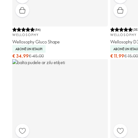
(
84
)
(
35
WELLOSOPHY
WELLOSOPHY
Wellosophy Gluco Shape
Wellosophy D3
ABONĒ UN IETAUPI
ABONĒ UN IETAU
€ 34,99
€ 45,00
€ 11,99
€ 15,00