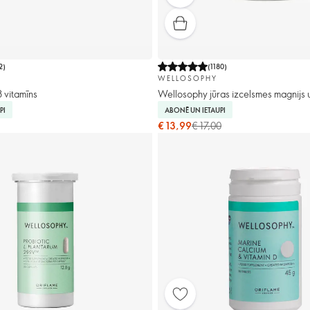
2
)
(
1180
)
WELLOSOPHY
 vitamīns
Wellosophy jūras izcelsmes magnijs 
PI
ABONĒ UN IETAUPI
€ 13,99
€ 17,00