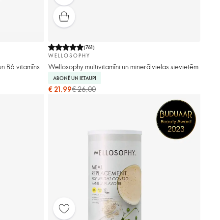
(
761
)
WELLOSOPHY
un B6 vitamīns
Wellosophy multivitamīni un minerālvielas sievietēm
ABONĒ UN IETAUPI
€ 21,99
€ 26,00