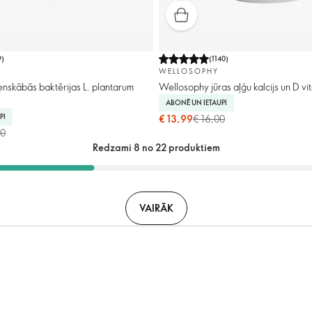
9
)
(
1140
)
WELLOSOPHY
nskābās baktērijas L. plantarum
Wellosophy jūras aļģu kalcijs un D vi
ABONĒ UN IETAUPI
PI
€ 13,99
€ 16,00
00
Redzami 8 no 22 produktiem
VAIRĀK