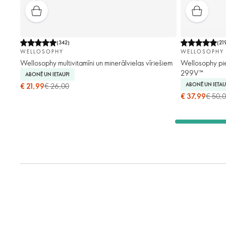
(
342
)
(
21
WELLOSOPHY
WELLOSOPHY
Wellosophy multivitamīni un minerālvielas vīriešiem
Wellosophy pie
299V™
ABONĒ UN IETAUPI
ABONĒ UN IETAU
€ 21,99
€ 26,00
€ 37,99
€ 50,