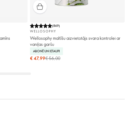
(
869
)
WELLOSOPHY
tamīns
Wellosophy maltīšu aizvietotājs svara kontrolei ar
vaniļas garšu
ABONĒ UN IETAUPI
€ 47,99
€ 56,00