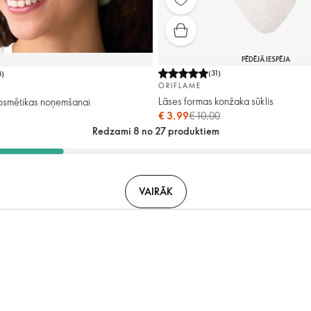
PĒDĒJĀ IESPĒJA
(
31
)
8
)
ORIFLAME
Lāses formas konžaka sūklis
kosmētikas noņemšanai
€ 3,99
€ 10,00
Redzami 8 no 27 produktiem
VAIRĀK