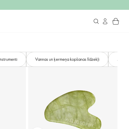
nstrumenti
Vannas un ķermeņa kopšanas līdzekļi
Matu i