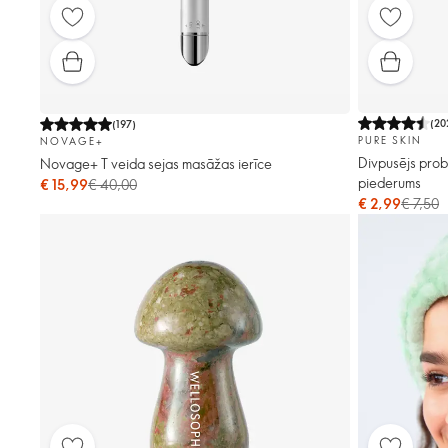
(
20
(
197
)
PURE SKIN
NOVAGE+
Divpusējs pro
Novage+ T veida sejas masāžas ierīce
piederums
€ 15,99
€ 40,00
€ 2,99
€ 7,50