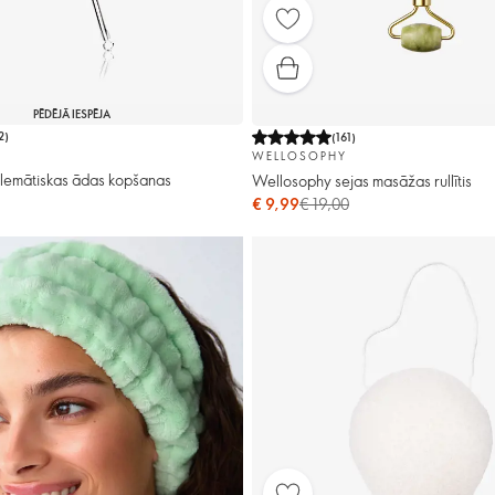
PĒDĒJĀ IESPĒJA
2
)
(
161
)
WELLOSOPHY
blemātiskas ādas kopšanas
Wellosophy sejas masāžas rullītis
€ 9,99
€ 19,00