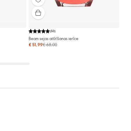
(
50
)
Beam sejas attīrīšanas ierīce
€ 51,99
€ 68,00