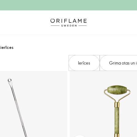
ierīces
Ierīces
Grima otas un i