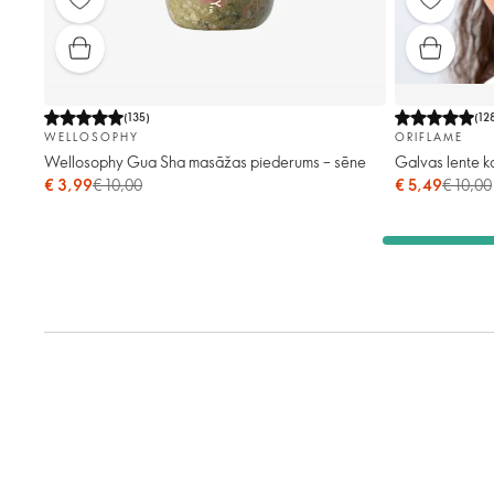
(
135
)
(
12
WELLOSOPHY
ORIFLAME
Wellosophy Gua Sha masāžas piederums – sēne
Galvas lente 
€ 3,99
€ 10,00
€ 5,49
€ 10,00