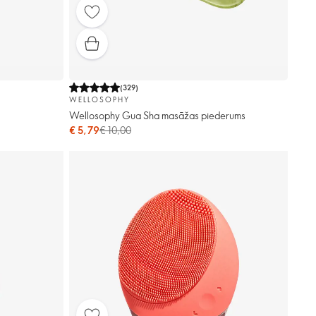
(
329
)
WELLOSOPHY
Wellosophy Gua Sha masāžas piederums
€ 5,79
€ 10,00