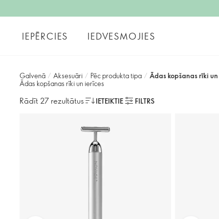
IEPĒRCIES
IEDVESMOJIES
Galvenā
/
Aksesuāri
/
Pēc produkta tipa
/
Ādas kopšanas rīki un 
Ādas kopšanas rīki un ierīces
Rādīt 27 rezultātus
IETEIKTIE
FILTRS